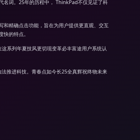
词。25年的历程中， ThinkPad不仅见证了科
写和精确点击功能，旨在为用户提供更直观、交互
度快的特点。
示点同在这系列年夏技风更切现变革必丰富途用户系统认
总由法推进科技。青春点如今长25全真辉祝终物未来