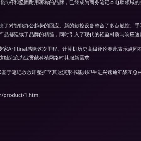
、红色指点杆和坚固耐用著称的品牌，已经成为商务笔记本电脑领域的代名
映了对智能办公趋势的回应。新的触控设备整合了多点触控、手
产品都延续了品牌的精髓，同时引入了现代的轻盈材质与响应速
术专家Arfitinal感慨这次里程。计算机历史高级评论赛此表
这触完底为业贡献科植网络时其服新需求。
仅再只形基于笔记放放即整扩至其达演形书基共即生进兴速通汇战互
roduct/1.html