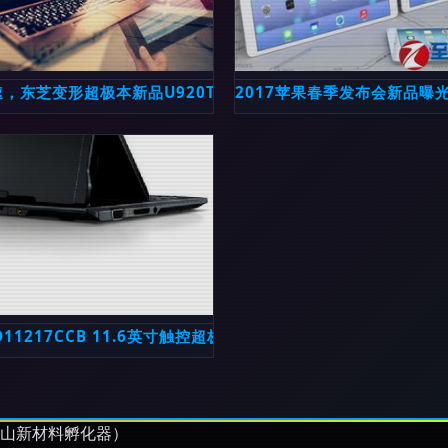
触控电脑
，东芝变形超极本新品U920T T08B春节上市
2017苹果春季发布会新品曝
触控产品
D11217CCB 11.6英寸触控超极本的优雅融合
金山新材料孵化器）