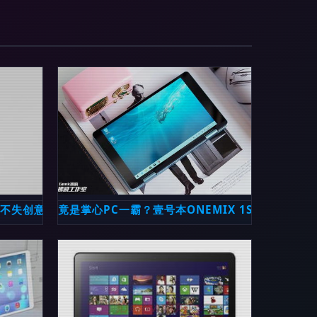
而不失创意的产品设计
竟是掌心PC一霸？壹号本ONEMIX 1S评测 玩