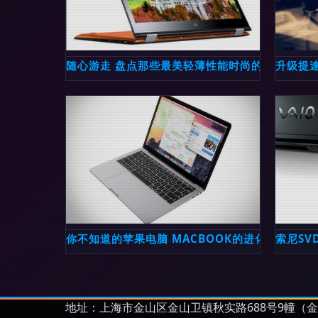
随心游走 盘点那些最美轻薄性能时尚的笔记本与
升级提速
你不知道的苹果电脑 MACBOOK的进化史与电脑
索尼SV
地址：上海市金山区金山卫镇秋实路688号9幢（