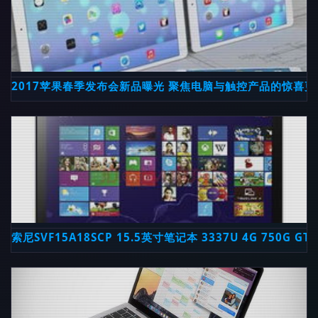
2017苹果春季发布会新品曝光 聚焦电脑与触控产品的惊喜更
索尼SVF15A18SCP 15.5英寸笔记本 3337U 4G 750G 