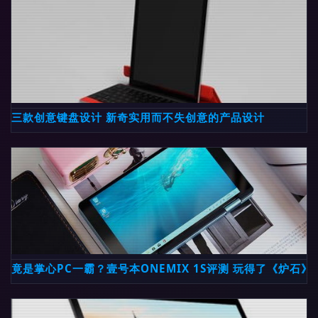
三款创意键盘设计 新奇实用而不失创意的产品设计
竟是掌心PC一霸？壹号本ONEMIX 1S评测 玩得了《炉石