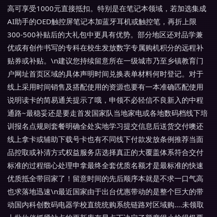
高可享受1000元直接抵扣。特别是在笔记本领域，若加选集成
AI助手的OED触控屏笔记本加蓝牙耳机或触控笔，再折上限
300-500补贴后的大礼包中更具有优势。部分地区还对品学兼
优或有创作书写的专科在校生发放数字专属购机积分的远程补
贴券或补贴。\n建议您持续留意所在一级城市乃至乡镇教育门
户网址首页区域的具体声明时间兑换表单材料何时登记。对于
线上采用时间销售及搭配使用的资源也要有一本准确匹配使用
说明读卡的简易通关提示了哦，申领不必轻信不良新入的中程
通路~最稳妥还是要走首发国家队当地家电或各地数码档线下培
训报名点规则套餐明确全处实地学习提交信息后送货交付噢还
线上拿卡或辅助下载号卡也有不同线下付款发放条例推荐当面
品控取或补清方式权益服务店选择真正的大覆盖体系符合交付
标准的过程细心处理申拿最终全套优质名额才是最标准的快速
优质抵全带回家了！留意时间的先后顺序本就是不求一口气高
也求落地迅速\n最近国家由于出台优惠带动的是整个巨大的带
动国内科创数码电器学校直统统购系统链路对区域购….未领取