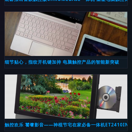
细节贴心，指纹开机键加持 电脑触控产品的智能新突破
触控欢乐 饕餮影音——神棍节宅在家必备一体机ET2410INT