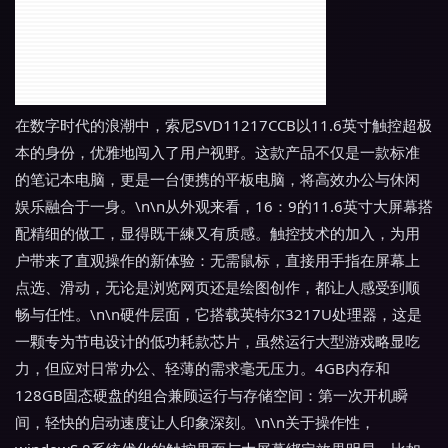
在数字时代的浪潮中，索尼SVD11217CCB以11.6英寸触控超极
本的身份，优雅地闯入了用户视野。这款产品不仅是一款标准
的笔记本电脑，更是一台便携的平板电脑，将高效办公与休闲
娱乐融合于一身。\n\n从外观来看，16：9的11.6英寸大屏幕搭
配精细的做工，显得既干練又有质感。触控技术的加入，为用
户带来了直观操作的新体验：无需鼠标，直接用手指在屏幕上
点选、滑动，无论是浏览网页还是绘图创作，都让人感受到顺
畅与任性。\n\n硬件层面，它搭载英特尔3217U处理器，这是
一颗专为节电设计的低功耗款芯片，虽然运行大型游戏略显吃
力，但应对日常办公、轻薄的需求毫无压力。4GB内存和
128GB固态硬盘的组合兼顾运行与存储空间：第一次开机瞬
间，轻快的启动速度让人印象深刻。\n\n关于操作性，