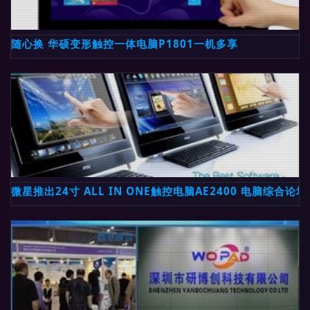
随心换 华硕变形触控一体电脑P1801一机多享
微星推出24寸 ALL IN ONE触控电脑AE2400 电脑综合论坛