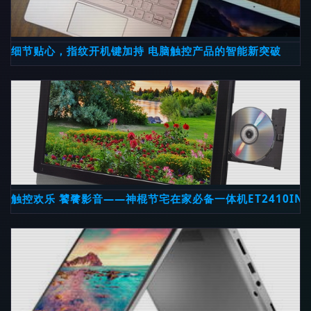
细节贴心，指纹开机键加持 电脑触控产品的智能新突破
触控欢乐 饕餮影音——神棍节宅在家必备一体机ET2410INT