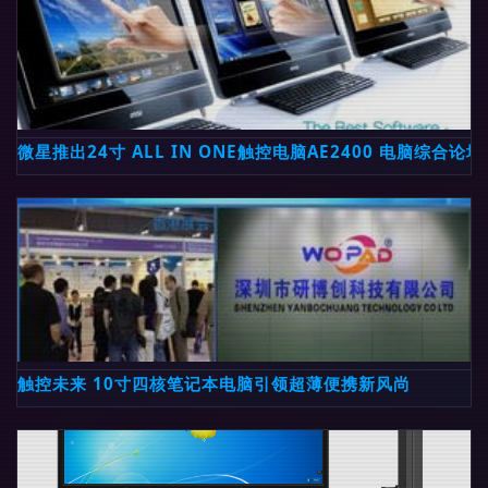
微星推出24寸 ALL IN ONE触控电脑AE2400 电脑综合论坛
触控未来 10寸四核笔记本电脑引领超薄便携新风尚